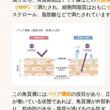
（NMF）
で
満たされ、細胞間脂質はおもに
ステロール、脂肪酸などで満たされていま
この角質層には
バリア機能
の役目があり、
が働いている状態であれば、角質層が外部
り、肌内部の水分・脂質が逃げるのを防ぎ