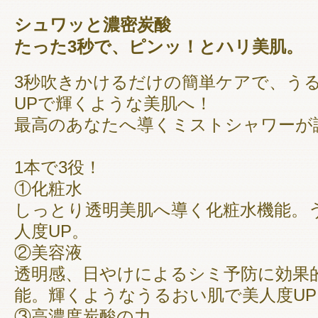
シュワッと濃密炭酸
たった3秒で、ピンッ！とハリ美肌。
3秒吹きかけるだけの簡単ケアで、うる
UPで輝くような美肌へ！
最高のあなたへ導くミストシャワーが
1本で3役！
①化粧水
しっとり透明美肌へ導く化粧水機能。
人度UP。
②美容液
透明感、日やけによるシミ予防に効果
能。輝くようなうるおい肌で美人度UP
③高濃度炭酸の力