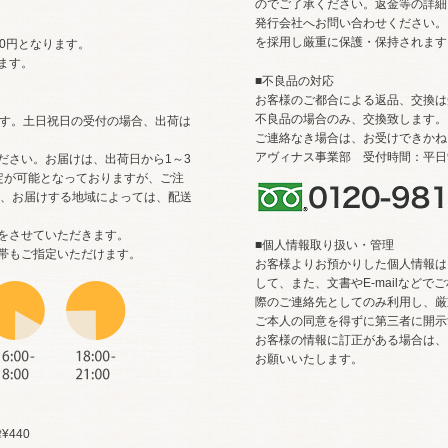
のでご了承ください。返金等の詳細
発行会社へお問い合わせください。 
を採用し厳重に保護・保持されます
0円となります。
ます。
■不良品の対応
お客様のご都合による返品、交換は
不良品の場合のみ、交換致します。
ます。土日祝日の受付の場合、出荷は
ご連絡なき場合は、お受けできかね
アヴィナス事業部 受付時間：平日9
ださい。お届けは、出荷日から1～3
定が可能となっておりますが、ご注
や、お届けする地域によっては、配送
をさせていただきます。
■個人情報取り扱い・管理
帯もご指定いただけます。
お客様よりお預かりした個人情報は
して、また、文書やE-mailなど
際のご連絡先としてのみ利用し、厳
ご本人の同意を得ずに第三者に開示
お客様の情報に訂正がある場合は、
お願いいたします。
440