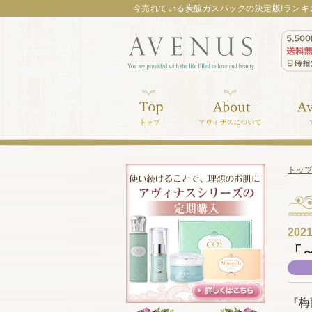
今売れている炭酸ガスパックの決定版!ランキ
トッ
2021
「～
『梅