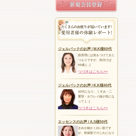
ジェルパックのお声 / M.K様60代
肌管理には気をつけてきた
つもりですが、気付けば
69歳 […]
つづきはこちら>>
ジェルパックのお声 / K.K様40代
40代になり、くすみ・二
重顎・ホウレイ線が気にな
って […]
つづきはこちら>>
エッセンスのお声 / A.S様50代
きめが細かく白い肌です
が、乾燥肌で小じわになり